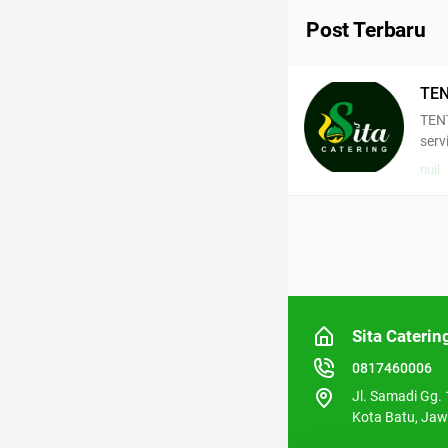
Post Terbaru
TENTANG SITA CATERING SITA
serv
null
Sita Caterin
0817460006
Jl. Samadi Gg.
Kota Batu, Ja