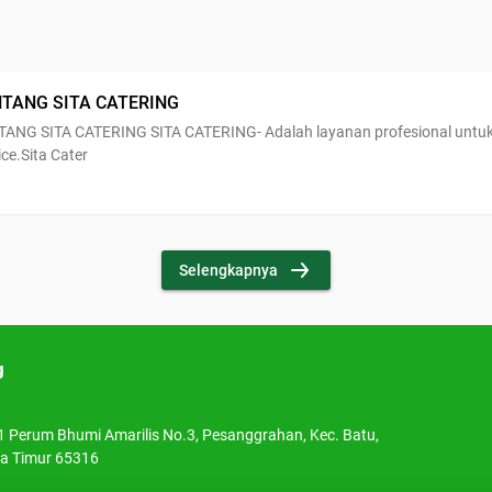
TENTANG SITA CATERING
 CATERING- Adalah layanan profesional untuk penyedia jasa catering
ice.Sita Cater
Selengkapnya
g
 1 Perum Bhumi Amarilis No.3, Pesanggrahan, Kec. Batu,
wa Timur 65316