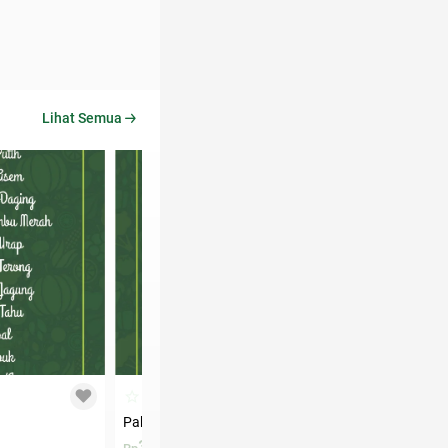
Lihat Semua
Paket C 35k
Paket B 35k
35.000
35.000